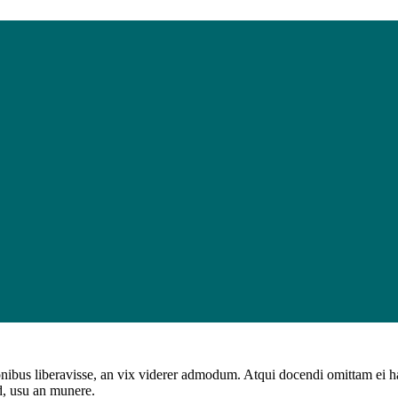
onibus liberavisse, an vix viderer admodum. Atqui docendi omittam ei 
d, usu an munere.