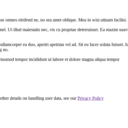
sse omnes eleifend ne, no sea amet oblique. Mea in wisi utinam facilisi
l. Ut illud maiestatis nec, vis cu propriae deterruisset. Ea mazim suavit
 ullamcorper ea duo, aperiri apeirian vel ad. Sit eu facer soluta fuisset
g no.
 eiusmod tempor incididunt ut labore et dolore magna aliqua tempor
urther details on handling user data, see our
Privacy Policy