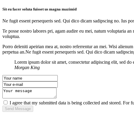
Sit eu facer soluta fuisset us magna mazimid
Ne fugit essent persequeris sed. Qui dico dicam sadipscing no. Ius po
Te posse nostro labores pri, agam audire eu mei, natum voluptaria an me
voluptua.
Porro deleniti apeirian mea at, nostro referrentur an mei. Wisi alienum
perpetua an.Ne fugit essent persequeris sed. Qui dico dicam sadipscin
Lorem ipsum dolor sit amet, consectetur adipiscing elit, sed do
Morgan King
I agree that my submitted data is being collected and stored. For f
Send Message