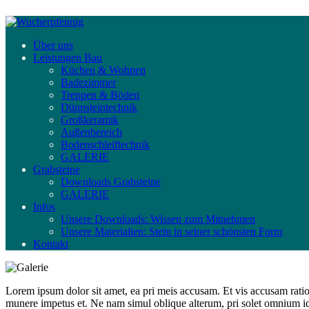
Über uns
Leistungen Bau
Küchen & Wohnen
Badezimmer
Treppen & Böden
Dünnsteintechnik
Großkeramik
Außenbereich
Bodenschleiftechnik
GALERIE
Grabsteine
Downloads Grabsteine
GALERIE
Infos
Unsere Downloads: Wissen zum Mitnehmen
Unsere Materialien: Stein in seiner schönsten Form
Kontakt
Lorem ipsum dolor sit amet, ea pri meis accusam. Et vis accusam rati
munere impetus et. Ne nam simul oblique alterum, pri solet omnium i