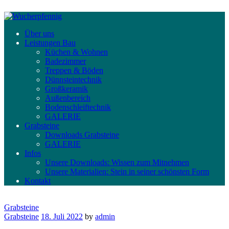
Über uns
Leistungen Bau
Küchen & Wohnen
Badezimmer
Treppen & Böden
Dünnsteintechnik
Großkeramik
Außenbereich
Bodenschleiftechnik
GALERIE
Grabsteine
Downloads Grabsteine
GALERIE
Infos
Unsere Downloads: Wissen zum Mitnehmen
Unsere Materialien: Stein in seiner schönsten Form
Kontakt
Grabsteine
Grabsteine
18. Juli 2022
by
admin