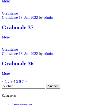
More
Grabsteine
Grabsteine
18. Juli 2022
by
admin
Grabmale 37
More
Grabsteine
Grabsteine
18. Juli 2022
by
admin
Grabmale 36
More
Seitennummerierung
Page
Page
Page
Page
Page
Page
Page
<
1
2
3
4
5
6
7
>
Suchen
der
nach:
Beiträge
Categories
Außenbereich