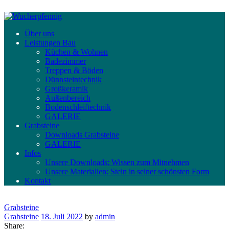
Über uns
Leistungen Bau
Küchen & Wohnen
Badezimmer
Treppen & Böden
Dünnsteintechnik
Großkeramik
Außenbereich
Bodenschleiftechnik
GALERIE
Grabsteine
Downloads Grabsteine
GALERIE
Infos
Unsere Downloads: Wissen zum Mitnehmen
Unsere Materialien: Stein in seiner schönsten Form
Kontakt
Grabsteine
Grabsteine
18. Juli 2022
by
admin
Share: