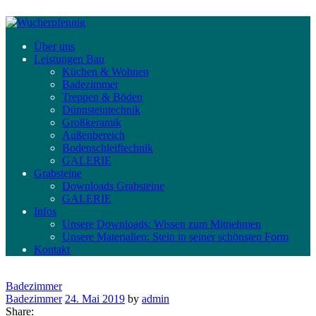
Über uns
Leistungen Bau
Küchen & Wohnen
Badezimmer
Treppen & Böden
Dünnsteintechnik
Großkeramik
Außenbereich
Bodenschleiftechnik
GALERIE
Grabsteine
Downloads Grabsteine
GALERIE
Infos
Unsere Downloads: Wissen zum Mitnehmen
Unsere Materialien: Stein in seiner schönsten Form
Kontakt
Badezimmer
Badezimmer
24. Mai 2019
by
admin
Share: