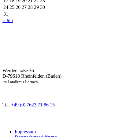
17
18
19
20
21
22
23
24
25
26
27
28
29
30
31
« Juli
Werderstraße 36
D-79618 Rheinfelden (Baden)
im Landkreis Lörrach
Tel.
+49 (0) 7623 71 86 15
Impressum