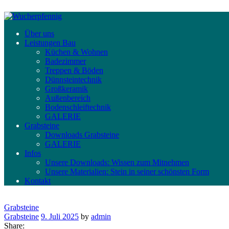
Über uns
Leistungen Bau
Küchen & Wohnen
Badezimmer
Treppen & Böden
Dünnsteintechnik
Großkeramik
Außenbereich
Bodenschleiftechnik
GALERIE
Grabsteine
Downloads Grabsteine
GALERIE
Infos
Unsere Downloads: Wissen zum Mitnehmen
Unsere Materialien: Stein in seiner schönsten Form
Kontakt
Grabsteine
Grabsteine
9. Juli 2025
by
admin
Share: