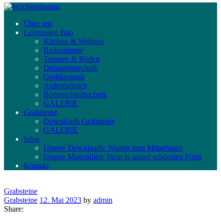
Über uns
Leistungen Bau
Küchen & Wohnen
Badezimmer
Treppen & Böden
Dünnsteintechnik
Großkeramik
Außenbereich
Bodenschleiftechnik
GALERIE
Grabsteine
Downloads Grabsteine
GALERIE
Infos
Unsere Downloads: Wissen zum Mitnehmen
Unsere Materialien: Stein in seiner schönsten Form
Kontakt
Grabsteine
Grabsteine
12. Mai 2023
by
admin
Share: