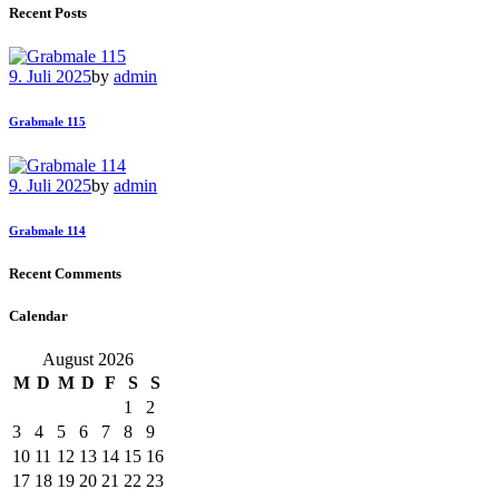
Recent Posts
9. Juli 2025
by
admin
Grabmale 115
9. Juli 2025
by
admin
Grabmale 114
Recent Comments
Calendar
August 2026
M
D
M
D
F
S
S
1
2
3
4
5
6
7
8
9
10
11
12
13
14
15
16
17
18
19
20
21
22
23