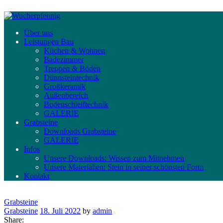
Über uns
Leistungen Bau
Küchen & Wohnen
Badezimmer
Treppen & Böden
Dünnsteintechnik
Großkeramik
Außenbereich
Bodenschleiftechnik
GALERIE
Grabsteine
Downloads Grabsteine
GALERIE
Infos
Unsere Downloads: Wissen zum Mitnehmen
Unsere Materialien: Stein in seiner schönsten Form
Kontakt
Grabsteine
Grabsteine
18. Juli 2022
by
admin
Share: