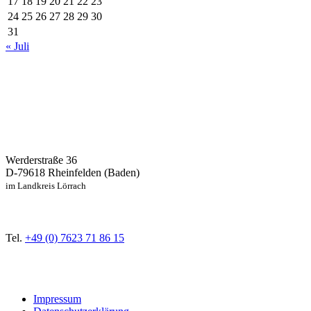
17
18
19
20
21
22
23
24
25
26
27
28
29
30
31
« Juli
Werderstraße 36
D-79618 Rheinfelden (Baden)
im Landkreis Lörrach
Tel.
+49 (0) 7623 71 86 15
Impressum